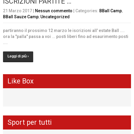
ISCRIZIONI PARTITE …
21 Marzo 2017
|
Nessun commento
| Categories:
BBall Camp
,
BBall Sauze Camp
,
Uncategorized
partiranno il prossimo 12 marzo le iscrizioni all' estate Ball ....
ora la "palla" passa a voi ... posti liberi fino ad esaurimento posti
....
Leggi di più ›
Like Box
Sport per tutti